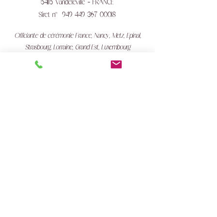
54115 Vandeléville - FRANCE
Siret n°
949 449 367 00018
Officiante de cérémonie France, Nancy, Metz, Epinal,
Strasbourg, Lorraine, Grand Est, Luxembourg
Mentions légales
Conditions Générales de Vente
Traitement des données