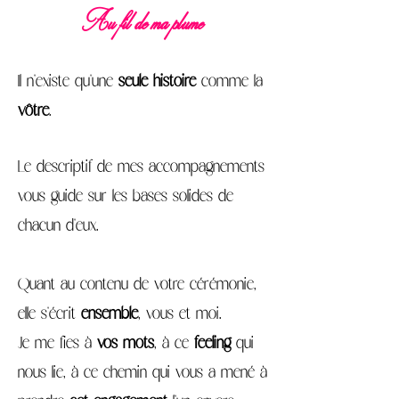
Au fil de ma plume
Il n'existe qu'une
seule histoire
comme la
vôtre
.
Le descriptif de mes accompagnements
vous guide sur les bases solides de
chacun d'eux.
Quant au contenu de votre cérémonie,
elle s'écrit
ensemble
, vous et moi.
Je me fies à
vos mots
, à ce
feeling
qui
nous lie, à ce chemin qui vous a mené à