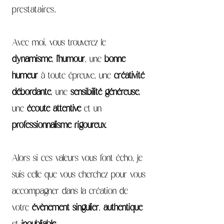
prestataires.
Avec moi, vous trouverez le
dynamisme
,
l'humour
, une
bonne
humeur
à toute épreuve, une
créativité
débordante
, une
sensibilité généreuse
,
une
écoute attentive
et un
professionnalisme rigoureux
.
Alors si ces valeurs vous font écho, je
suis celle que vous cherchez pour vous
accompagner dans la création de
votre
évènement singulier
,
authentique