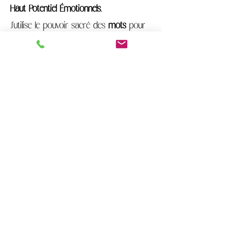
Haut Potentiel Émotionnels
.
J'utilise le pouvoir sacré des
mots
pour
en faire des
philtres d'émotions
.
Vous êtes
unique
et en me faisant
confiance nous nous choisissons
comme complices délicieusement
coupable d'un voyage vers l'inoubliable :
conter votre histoire vraie.
DECOUVRIR MES ACCOMPAGNEMENTS
Suivez mes aventures sur les réseaux