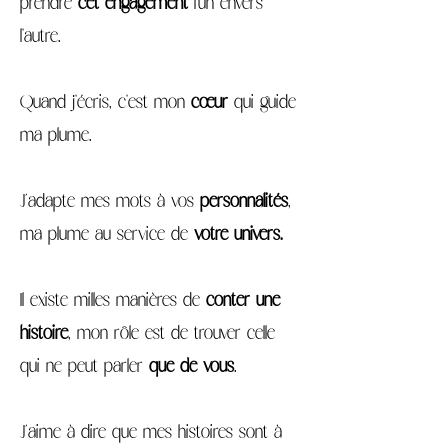
prendre
cet engagement
l'un envers
l'autre.
Quand j'écris, c'est mon
cœur
qui guide
ma plume.
J’adapte mes mots à vos
personnalités
,
ma plume au service de
votre univers.
Il existe milles manières de
conter une
histoire
, mon rôle est de trouver celle
qui ne peut parler
que de vous
.
J’aime à dire que mes histoires sont à